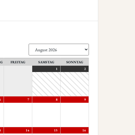
AG
FREITAG
SAMSTAG
SONNTAG
1
2
6
7
8
9
3
14
15
16