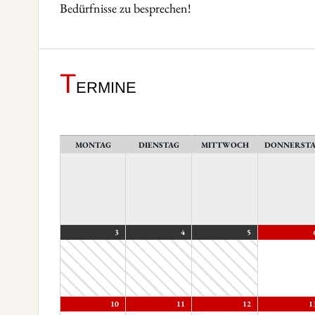
Bedürfnisse zu besprechen!
T
ermine
MONTAG
DIENSTAG
MITTWOCH
DONNERST
3
4
5
10
11
12
1